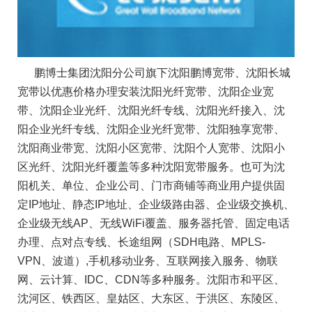
鹏博士集团沈阳分公司旗下沈阳鹏博宽带、沈阳长城
宽带以优惠价格办理安装沈阳光纤宽带、沈阳企业宽
带、沈阳企业光纤、沈阳光纤专线、沈阳光纤接入、沈
阳企业光纤专线、沈阳企业光纤宽带、沈阳独享宽带、
沈阳商业带宽、沈阳小区宽带、沈阳个人宽带、沈阳小
区光纤、沈阳光纤覆盖等多种沈阳宽带服务。也可为沈
阳机关、单位、企业公司、门市商铺等商业用户提供固
定IP地址、静态IP地址、企业级路由器、企业级交换机、
企业级无线AP、无线WiFi覆盖、服务器托管、固定电话
办理、点对点专线、长途组网（SDH电路、MPLS-
VPN、波道）,手机移动业务、互联网接入服务、物联
网、云计算、IDC、CDN等多种服务。沈阳市和平区、
沈河区、铁西区、皇姑区、大东区、于洪区、东陵区、