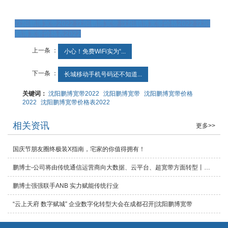
沈阳鹏博宽带2022
沈阳鹏博宽带
沈阳鹏博宽带价格2022
沈阳
鹏博宽带价格表2022
上一条 ：
小心！免费WiFi实为“...
下一条 ：
长城移动手机号码还不知道...
关键词：
沈阳鹏博宽带2022
沈阳鹏博宽带
沈阳鹏博宽带价格
2022
沈阳鹏博宽带价格表2022
相关资讯
更多>>
国庆节朋友圈终极装X指南，宅家的你值得拥有！
鹏博士-公司将由传统通信运营商向大数据、云平台、超宽带方面转型丨沈阳鹏博宽带 沈阳鹏博宽带安装 沈阳鹏博宽带报装 沈阳鹏博宽带办理
鹏博士强强联手ANB 实力赋能传统行业
“云上天府 数字赋城” 企业数字化转型大会在成都召开|沈阳鹏博宽带