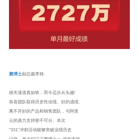
鹏博士
副总裁李炜:
雄关漫道真如铁，而今迈步从头越!
恭喜团队取得历史性佳绩。好的成绩,
离不开好的产品和销售团队，与阿里
云的鼎力支持密不可分。本次
"331”冲刺活动能够突破业绩历史