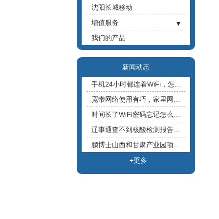
沈阳长城移动
增值服务
- 大麦影视VIP
我们的产品
- 鹏云教育
- 小鹏智能摄像头
新闻动态
- 大麦路由器
手机24小时都连着WiFi，怎么流量还在“偷偷跑”？丨沈阳宽带安装
- 大麦盒子
宽带网络使用有巧，家里网络不好的原因终于找到了丨沈阳宽带安装
时间长了WiFi密码忘记怎么办？沈阳长城宽带教你1分钟找回来
辽事通查不到核酸检测报告怎么办？超详细教程赶紧看丨沈阳宽带办理
鹏博士山西和甘肃产业园项目推进，以云网融合为基础的“东数西算”产业布局丨沈阳鹏博宽带2022
+更多