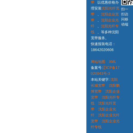
带
以优惠价格办
理安装
沈阳光纤宽
扫一
带
、
沈阳企业宽
扫访
问移
带
、
沈阳企业光
动端
纤
、
沈阳光纤专
线
、等多种沈阳
宽带服务。
快速报装电话：
18642020606
网站地图
XML
备案号:
辽ICP备17
020043号-3
本站关键字:
沈阳
长城宽带
沈阳鹏
博宽带
沈阳企业
宽带
沈阳光纤专
线
沈阳光纤宽
带
沈阳企业光
纤
沈阳企业光纤
宽带
沈阳企业光
纤专线