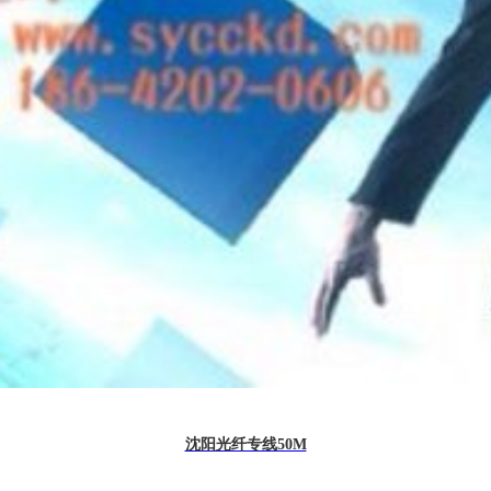
沈阳光纤专线50M