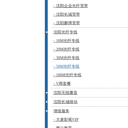
- 沈阳企业光纤宽带
- 沈阳长城宽带
- 沈阳鹏博宽带
沈阳光纤专线
- 10M光纤专线
- 20M光纤专线
- 30M光纤专线
- 50M光纤专线
- 100M光纤专线
- V商套餐
沈阳无线覆盖
沈阳长城移动
增值服务
- 大麦影视VIP