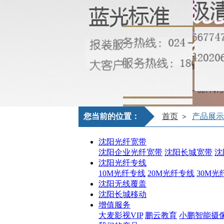
您当前的位置：
首页
产品展示
>
沈阳光纤宽带
沈阳企业光纤宽带
沈阳长城宽带
沈
沈阳光纤专线
10M光纤专线
20M光纤专线
30M光
沈阳无线覆盖
沈阳长城移动
增值服务
大麦影视VIP
鹏云教育
小鹏智能摄