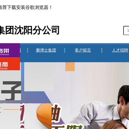
推荐下载安装谷歌浏览器！
集团沈阳分公司
光纤专线新闻
鹏博士集团
客户留言
人才招聘