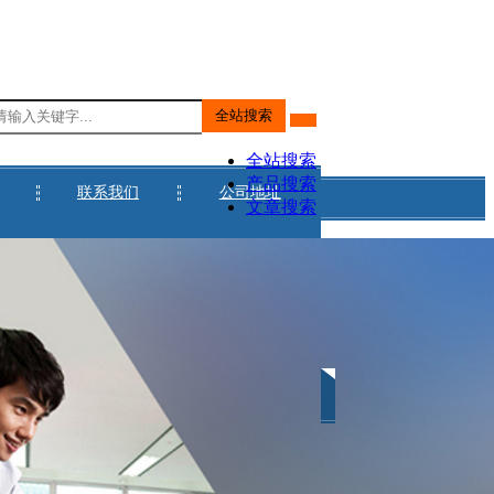
全站搜索
全站搜索
产品搜索
联系我们
公司地址
文章搜索