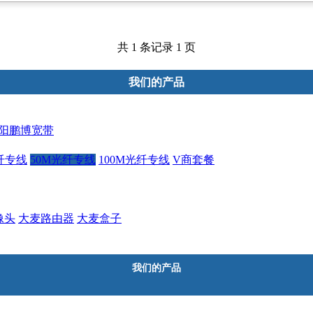
共 1 条记录 1 页
我们的产品
阳鹏博宽带
纤专线
50M光纤专线
100M光纤专线
V商套餐
像头
大麦路由器
大麦盒子
我们的产品