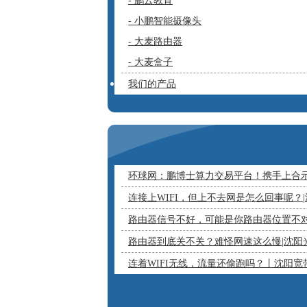
- 鹏云教育
- 小鹏智能摄像头
- 大麦路由器
- 大麦盒子
我们的产品
环球网：鹏博士算力交易平台！携手上合
连接上WIFI，但上不去网是怎么回事呢？
路由器信号不好，可能是你路由器位置不
路由器到底关不关？难怪网速这么慢|沈阳
连着WIFI无线，流量还偷跑吗？丨沈阳