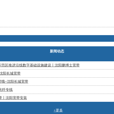
新闻动态
示范区推进沿线数字基础设施建设丨沈阳鹏博士宽带
|沈阳长城宽带
对哦~沈阳长城宽带
光纤专线
宽带丨沈阳宽带安装
+更多