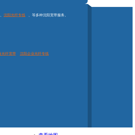
、
沈阳光纤专线
、等多种沈阳宽带服务。
业光纤宽带
沈阳企业光纤专线