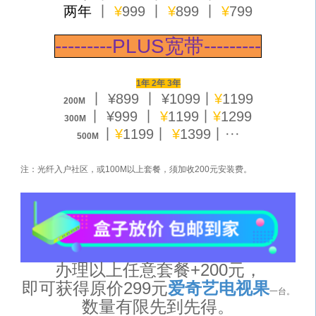
两年
丨
¥
999
丨
¥
899
丨
¥
799
---------PLUS宽带---------
1年 2年 3年
丨
¥8
99
丨
¥1099
丨
¥
119
9
200M
丨 ¥9
99
丨
¥
1199
丨
¥
1299
300M
丨
¥
1199
丨
¥
1399
丨
···
500M
注：光纤入户社区，或100M以上套餐，须加收200元安装费。
办理以上任意套餐+200元，
即可获得原价
299
元
爱奇艺电视果
一台。
数量有限先到先得。