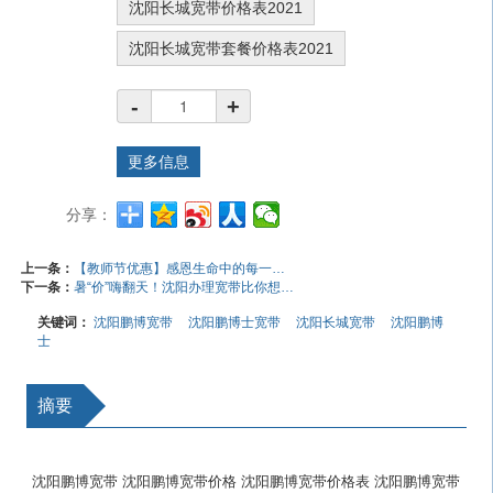
沈阳长城宽带价格表2021
沈阳长城宽带套餐价格表2021
-
+
更多信息
分享：
上一条：
【教师节优惠】感恩生命中的每一位老师~若爱·无需特殊！【沈阳长城宽带】
下一条：
暑“价”嗨翻天！沈阳办理宽带比你想象中的还优惠,沈阳长城宽带
关键词：
沈阳鹏博宽带
沈阳鹏博士宽带
沈阳长城宽带
沈阳鹏博
士
摘要
沈阳鹏博宽带 沈阳鹏博宽带价格 沈阳鹏博宽带价格表 沈阳鹏博宽带