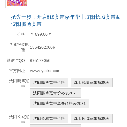
抢先一步，开启818宽带嘉年华丨沈阳长城宽带&
沈阳鹏博宽带
价格：
￥
599.00
/年
快速报装电
18642020606
话：
微信与QQ：
695179056
官方网址：
www.sycckd.com
沈阳鹏博宽
沈阳鹏博宽带价格
沈阳鹏博宽带价格表
带：
沈阳鹏博宽带价格表2021
沈阳鹏博宽带套餐价格表2021
沈阳长城宽
沈阳长城宽带价格
沈阳长城宽带价格表
带：