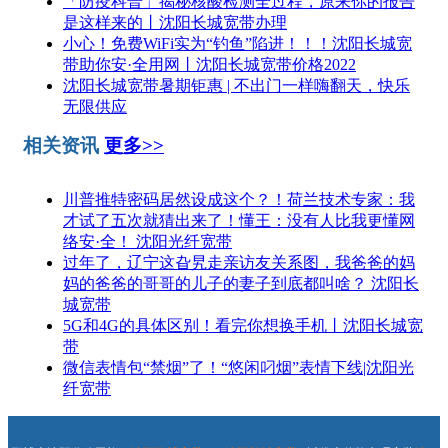
「防疫科普」揭秘核酸检测全过程，原来你的报告
是这样来的丨沈阳长城宽带办理
小心！免费WiFi实为“钓鱼”陷进！！！沈阳长城宽
带助你安·全用网丨沈阳长城宽带价格2022
沈阳长城宽带暑期钜惠 | 不出门一样嗨翻天，快乐
无限供应
相关资讯
更多>>
川普推特密码居然设成这个？！荷兰技术专家：我
才试了五次就猜出来了！懂王：没有人比我更懂网
络安·全！ 沈阳光纤宽带
过年了，辽宁这旮旯走亲访友关系图，我爸爸的妈
妈的爸爸的哥哥的儿子的妻子到底都叫啥？ 沈阳长
城宽带
5G和4G的具体区别！看完你想换手机丨沈阳长城宽
带
微信表情包“禁烟”了！“悠闲叼烟”表情下线|沈阳光
纤宽带