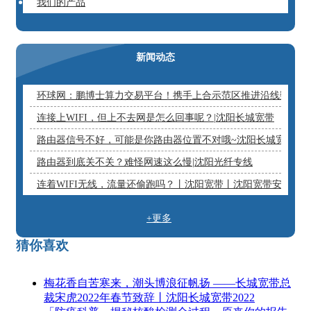
我们的产品
新闻动态
环球网：鹏博士算力交易平台！携手上合示范区推进沿线数字基
连接上WIFI，但上不去网是怎么回事呢？|沈阳长城宽带
路由器信号不好，可能是你路由器位置不对哦~沈阳长城宽带
路由器到底关不关？难怪网速这么慢|沈阳光纤专线
连着WIFI无线，流量还偷跑吗？丨沈阳宽带丨沈阳宽带安装
+更多
猜你喜欢
梅花香自苦寒来，潮头博浪征帆扬 ——长城宽带总
裁宋虎2022年春节致辞丨沈阳长城宽带2022