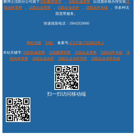
鹏博士沈阳分公司旗下
沈阳鹏博宽带
、
沈阳长城宽带
以优惠价格办理安装
沈
阳光纤宽带
、
沈阳企业宽带
、
沈阳企业光纤
、
沈阳光纤专线
、等多种沈
阳宽带服务。
快速报装电话：18642020606
网站地图
XML
备案号:
辽ICP备17020043号-3
本站关键字:
沈阳长城宽带
沈阳鹏博宽带
沈阳企业宽带
沈阳光纤专线
沈
阳光纤宽带
沈阳企业光纤
沈阳企业光纤宽带
沈阳企业光纤专线
扫一扫访问移动端