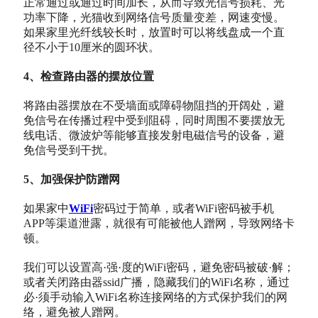
正常通过或通过时间加长，从而导致光信号损耗、光
功率下降，光猫收到网络信号质量变差，网速变慢。
如果家里光纤线较长时，放置时可以将线盘成一个直
径不小于10厘米的圆环状。
4、检查路由器的摆放位置
将路由器摆放在不受墙面或障碍物阻挡的开阔处，避
免信号在传播过程中受到阻碍，同时周围不要摆放无
线电话、微波炉等能够直接发射电磁信号的设备，避
免信号受到干扰。
5、加强保护防蹭网
如果家中
WiFi
密码过于简单，或者WiFi密码被手机
APP等渠道泄露，就很有可能被他人蹭网，导致网络卡
顿。
我们可以设置高·强·度的WiFi密码，避免密码被破·解；
或者关闭路由器ssid广播，隐藏我们的WiFi名称，通过
必·须手动输入WiFi名称连接网络的方式保护我们的网
络，避免被人蹭网。