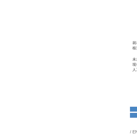
就
核
未
现
人
沈
20
/ E