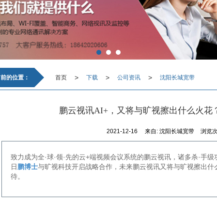
>
>
>
当前的位置：
首页
下载
公司资讯
沈阳长城宽带
鹏云视讯AI+，又将与旷视擦出什么火花
2021-12-16
来自:
沈阳长城宽带
浏览次
致力成为全·球·领·先的云+端视频会议系统的鹏云视讯，诸多杀·手级
日
鹏博士
与旷视科技开启战略合作，未来鹏云视讯又将与旷视擦出什
待。