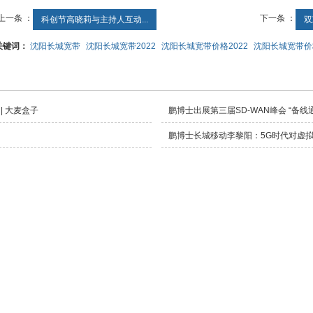
上一条 ：
下一条 ：
科创节高晓莉与主持人互动...
双
关键词：
沈阳长城宽带
沈阳长城宽带2022
沈阳长城宽带价格2022
沈阳长城宽带价格
| 大麦盒子
鹏博士出展第三届SD-WAN峰会 “备
鹏博士长城移动李黎阳：5G时代对虚