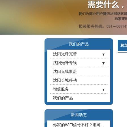
我们的产品
您
沈阳光纤宽带
- 沈阳企业光纤宽带
沈阳光纤专线
- 沈阳长城宽带
- 10M光纤专线
沈阳无线覆盖
- 沈阳鹏博宽带
- 20M光纤专线
沈阳长城移动
- 30M光纤专线
增值服务
- 50M光纤专线
- 大麦影视VIP
我们的产品
- 100M光纤专线
- 鹏云教育
- V商套餐
- 小鹏智能摄像头
新闻动态
- 大麦路由器
你家的WiFi信号不好？那可能是你路由器位置没放对！快来看看放到哪个位置好一些丨沈阳宽带费用