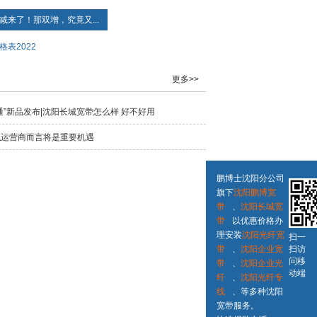
减来了！那双增，究竟又...
表2022
更多>>
线通”新品发布|沈阳长城宽带怎么样 好不好用
拟运营商而言将是重要机遇
鹏博士沈阳分公司
旗下
沈阳鹏博宽
带
、
沈阳长城宽
带
以优惠价格办
理安装
沈阳光纤宽
扫一
带
、
沈阳企业宽
扫访
问移
带
、
沈阳企业光
动端
纤
、
沈阳光纤专
线
、等多种沈阳
宽带服务。