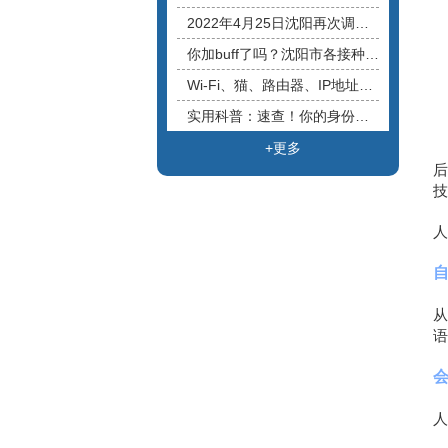
- 大麦盒子
2022年4月25日沈阳再次调整封控区管控区！"盛事通"电子码通行证实行“三色”管理！丨沈阳宽带哪家好还便宜
你加buff了吗？沈阳市各接种门诊已恢复新冠疫苗接种工作！丨沈阳宽带安装
Wi-Fi、猫、路由器、IP地址…宽带上网，这些小知识了解一下丨沈阳宽带办理
实用科普：速查！你的身份证信息有被盗用吗丨沈阳手机捆绑宽带套餐
+更多
后
技
人
从
语
人