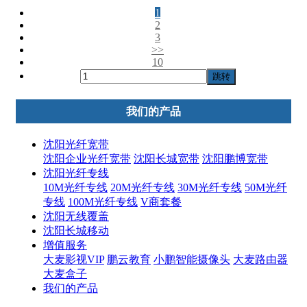
1
2
3
>>
10
跳转
我们的产品
沈阳光纤宽带
沈阳企业光纤宽带
沈阳长城宽带
沈阳鹏博宽带
沈阳光纤专线
10M光纤专线
20M光纤专线
30M光纤专线
50M光纤
专线
100M光纤专线
V商套餐
沈阳无线覆盖
沈阳长城移动
增值服务
大麦影视VIP
鹏云教育
小鹏智能摄像头
大麦路由器
大麦盒子
我们的产品