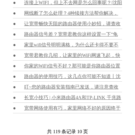
专线
连接上WIFI，但上不去网是怎么回事呢？|沈阳
长城宽带
网线断了怎么处理？4种续接方法帮你解决，
方便又便捷丨沈阳宽带
让宽带畅快无阻的路由器使用小妙招，请查收
丨沈阳宽带安装
路由器信号差？宽带君教你这样设置一下“龟
速”秒变“神速”丨沈阳宽带
家里wifi信号明明满格，为什么还卡得不要不
要？宽带君总结了以下几个原因，一起来看看吧~丨
宽带君教你几招，让家里的WiFi网速飞起，快
沈阳宽带
来围观吧丨沈阳宽带费用
你家的WiFi信号不好？那可能是你路由器位置
没放对！快来看看放到哪个位置好一些丨沈阳宽带
路由器的使用技巧，这几点你可能不知道丨沈
费用
阳宽带办理电话
叮~您的路由器安装指南已发送，请注意查收
丨沈阳宽带电话
长宽小技巧 | 小米路由器4A和TP-LINK 千兆路
由器 TL-WDR5660的手机端设置教程丨沈阳长城宽
宽带网络使用有巧，家里网络不好的原因终于
带套餐
找到了丨沈阳宽带安装
共 119 条记录 10 页