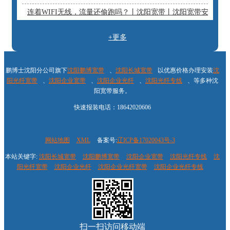
连着WIFI无线，流量还偷跑吗？丨沈阳宽带丨沈阳宽带安装
+更多
鹏博士沈阳分公司旗下
沈阳鹏博宽带
、
沈阳长城宽带
以优惠价格办理安装
沈
阳光纤宽带
、
沈阳企业宽带
、
沈阳企业光纤
、
沈阳光纤专线
、等多种沈
阳宽带服务。
快速报装电话：18642020606
网站地图
XML
备案号:
辽ICP备17020043号-3
本站关键字:
沈阳长城宽带
沈阳鹏博宽带
沈阳企业宽带
沈阳光纤专线
沈
阳光纤宽带
沈阳企业光纤
沈阳企业光纤宽带
沈阳企业光纤专线
扫一扫访问移动端